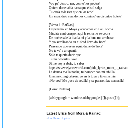
Voy pa' dentro, ma, con to' los podere'
Quiero darte tabla hasta que el sol salga
Tú estás más rica que en las rede'
Un escándalo cuando nos comimo' en distintos hotele'
[Verso 1: RaiNao]
Empezamo' en Maya y acabamos en La Concha
Múdate a mi cuerpo, aquí la renta no se cobra
De noche sale la diabla, tú y la luna me arrebatan
Y yo scrolleando en tu feed llevo do' hora'
Pensando que estás aquí, dame do' hora'
No te va' a arrepentir
Solo te quería decir que
Tú no necesitas llave
Si me voy a abrir, lo sabes
https://www.elyricsworld.com/pide_lyrics_mora_,,_rainao
Le damos toa' la noche, tu bomper con mi tablilla
Una matching cabrón, yo en la tuya y tú en la mía
¿No ves? Me puse de rodilla' y se pararon las manecilla'
[Coro: RaiNao]
(adsbygoogle = window.adsbygoogle || []).push({});
Latest lyrics from Mora & Rainao
:
›
Un Deseo Lyrics