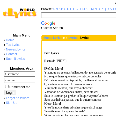
Browse:
0-9
A
B
C
D
E
F
G
H
I
J
K
L
M
N
O
P
Q
R
S
T
Custom Search
Main Menu
Music Lyrics
»
»
Lyrics
-
Lyrics
›
Home
›
Top Lyrics
›
Newest Lyrics
Pide Lyrics
›
Contact
›
Submit Lyrics
[Letra de "PIDE"]
Members Area
[Refrán: Mora]
Y aunque no estemos bellaqueando, me acuerdo de tu carit
No sé qué tienes que te toco y mi cuerpo levita
Pa' ti siempre estoy disponible, me llama' si necesita
Que a tu apartamento le haga una visita
Remember me
Y tú ponte creativa, que voy a obedecer
Vámonos de vacaciones, mami, pero sin cel
Solo lo usamos pa' grabar to' lo que vayamo' a hacer
›
Forgot password
Saca esa diabla a pasear, que la quiero conocer
›
Sign Up
[Coro: Mora]
Y toa' la noche darte tabla hasta que el sol salga
Tú estás más rica que en las rede'
Si las parede' no hablan, que tus pierna' se abran