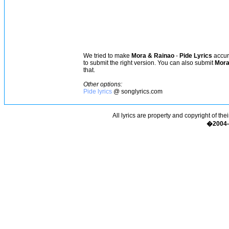
We tried to make
Mora & Rainao
-
Pide Lyrics
accura
to submit the right version. You can also submit
Mora
that.
Other options:
Pide lyrics
@ songlyrics.com
All lyrics are property and copyright of the
�2004-