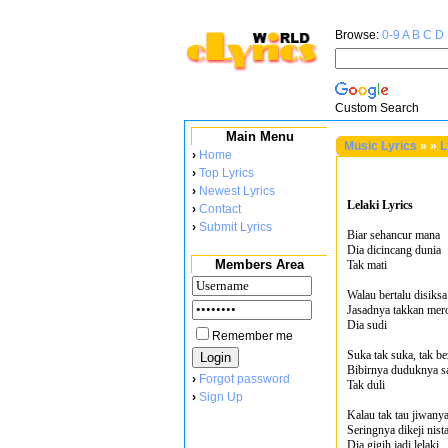
Browse:
0-9
A
B
C
D
Custom Search
Main Menu
Music Lyrics
»
»
L
›
Home
›
Top Lyrics
›
Newest Lyrics
Lelaki Lyrics
›
Contact
›
Submit Lyrics
Biar sehancur mana
Dia dicincang dunia
Members Area
Tak mati
Walau bertalu disiksa
Jasadnya takkan mer
Dia sudi
Remember me
Suka tak suka, tak be
Bibirnya duduknya 
›
Forgot password
Tak duli
›
Sign Up
Kalau tak tau jiwany
Seringnya dikeji nist
Dia gigih jadi lelaki