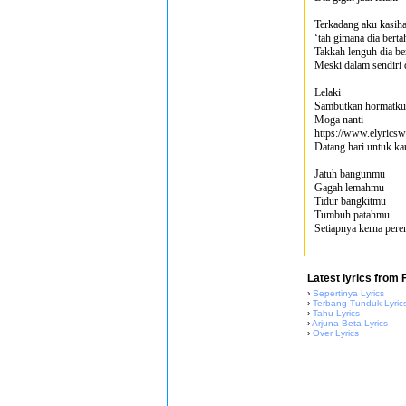
Terkadang aku kasih
‘tah gimana dia berta
Takkah lenguh dia be
Meski dalam sendiri 
Lelaki
Sambutkan hormatku 
Moga nanti
https://www.elyricsw
Datang hari untuk ka
Jatuh bangunmu
Gagah lemahmu
Tidur bangkitmu
Tumbuh patahmu
Setiapnya kerna per
Latest lyrics from 
›
Sepertinya Lyrics
›
Terbang Tunduk Lyric
›
Tahu Lyrics
›
Arjuna Beta Lyrics
›
Over Lyrics