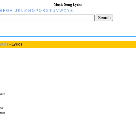
Music Song Lyrics
E
F
G
H
I
J
K
L
M
N
O
P
Q
R
S
T
U
V
W
X
Y
Z
yrics
-
Lyrics
onta
za
sama
a
a