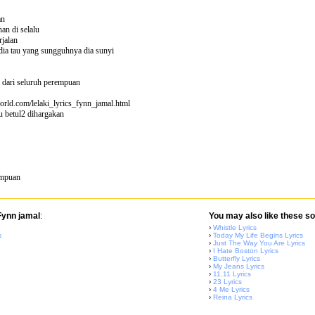
an
han di selalu
rjalan
dia tau yang sungguhnya dia sunyi
dari seluruh perempuan
orld.com/lelaki_lyrics_fynn_jamal.html
u betul2 dihargakan
empuan
Fynn jamal
:
You may also like these so
›
Whistle Lyrics
s
›
Today My Life Begins Lyrics
›
Just The Way You Are Lyrics
›
I Hate Boston Lyrics
›
Butterfly Lyrics
›
My Jeans Lyrics
›
11.11 Lyrics
›
23 Lyrics
›
4 Me Lyrics
›
Reina Lyrics